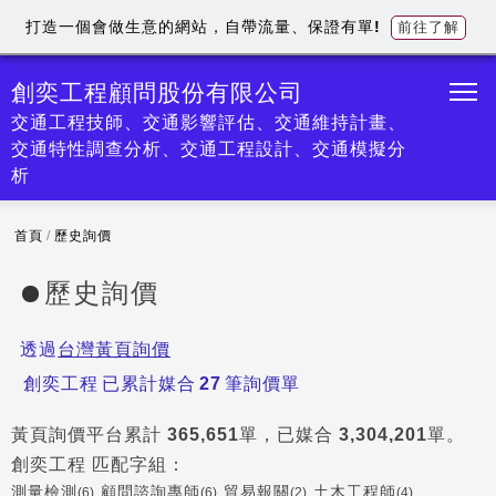
打造一個會做生意的網站，自帶流量、保證有單!
前往了解
創奕工程顧問股份有限公司
交通工程技師、交通影響評估、交通維持計畫、
交通特性調查分析、交通工程設計、交通模擬分
析
首頁
/
歷史詢價
歷史詢價
透過
台灣黃頁詢價
創奕工程
已累計媒合
27
筆詢價單
黃頁詢價平台累計
365,651
單，已媒合
3,304,201
單。
創奕工程
匹配字組：
測量檢測
顧問諮詢專師
貿易報關
土木工程師
(6)
(6)
(2)
(4)