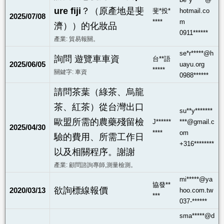
ure fiji？（原產地是斐
斐*投*
hotmail.co
2025/07/08
****
m
濟））的化妝品
0911******
產業: 貿易報關。
se*r*****@h
詢問 遊覽車車資
台**語
2025/06/05
uayu.org
*****
關鍵字: 車資
0988******
請問茶葉（綠茶、烏龍
茶、紅茶）從台灣出口
su**y*******
歐盟所需的農藥殘留檢
J******
***@gmail.c
2025/04/30
****
om
驗的費用、所需工作日
+316********
以及相關程序。謝謝
產業: 顧問諮詢專師,測量檢測。
mi*****@ya
協發**
欲詢標線報價
2020/03/13
hoo.com.tw
***
037-******
sma*****@d