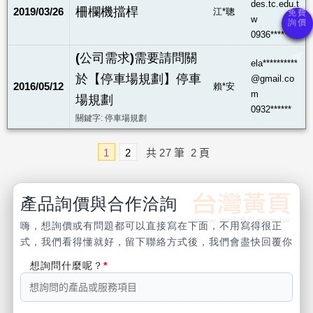
des.tc.edu.t
柵欄機擋桿
2019/03/26
江*聰
w
0936*******
(公司需求)需要請問關
ela**********
於【停車場規劃】停車
@gmail.co
2016/05/12
賴*安
m
場規劃
0932******
關鍵字: 停車場規劃
1
2
共
27
筆
2
頁
產品詢價與合作洽詢
嗨，想詢價或有問題都可以直接寫在下面，不用寫得很正
式，我們看得懂就好，留下聯絡方式後，我們會盡快回覆你
想詢問什麼呢？