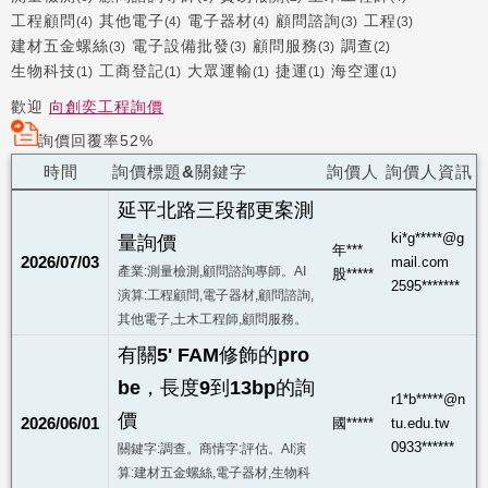
工程顧問
其他電子
電子器材
顧問諮詢
工程
(4)
(4)
(4)
(3)
(3)
建材五金螺絲
電子設備批發
顧問服務
調查
(3)
(3)
(3)
(2)
生物科技
工商登記
大眾運輸
捷運
海空運
(1)
(1)
(1)
(1)
(1)
歡迎
向創奕工程詢價
詢價回覆率52%
時間
詢價標題&關鍵字
詢價人
詢價人資訊
延平北路三段都更案測
ki*g*****@g
量詢價
年***
2026/07/03
mail.com
產業:測量檢測,顧問諮詢專師。AI
股*****
2595*******
演算:工程顧問,電子器材,顧問諮詢,
其他電子,土木工程師,顧問服務。
有關5' FAM修飾的pro
be，長度9到13bp的詢
r1*b*****@n
價
2026/06/01
國*****
tu.edu.tw
0933******
關鍵字:調查。商情字:評估。AI演
算:建材五金螺絲,電子器材,生物科