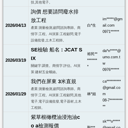
技,其他電子。
詢價 想要請問廢水排
im*****@gm
放工程
2026/04/13
白*生
ail.com
產業:測量檢測,顧問諮詢專師。商
0971******
情字:工程。AI演算:工程顧問,電子
設備批發,土木工程師。
SE檢驗 船名 : JCAT S
da*n*****@
裕民**
umo.com.t
IX
2026/03/19
*******
w
關鍵字:調查。商情字:評估。AI演
*
0976******
算:建材五金螺絲。
我們在屏東 3米直規
ca**********
@gmail.co
產業:測量檢測,顧問諮詢專師。商
2026/01/29
林*姐
m
情字:工程。AI演算:工程顧問,其他
08-7*********
電子,電子設備批發,電子器材,土木
**
工程師。
紫草根橄欖油浸泡油c
sk***o*****
o a檢測報價
聖***
@gmail.co