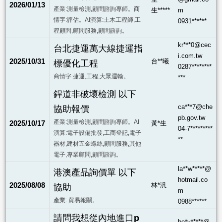
2026/01/13
產業:測量檢測,顧問諮詢專師。商
生*****
m
情字:評估。AI演算:土木工程師,工
0931******
程顧問,顧問服務,顧問諮詢。
kr***0@cec
台北捷運萬大線捷運指
i.com.tw
2025/10/31
台**曦
標優化工程
0287********
商情字:捷運,工程,大眾運輸。
***
銲道非破壞檢測 以下
ca***7@che
協助報價
pb.gov.tw
產業:測量檢測,顧問諮詢專師。AI
2025/10/17
黃*生
04-7*********
演算:電子設備批發,工商登記,電子
**
器材,建材五金螺絲,顧問服務,其他
電子,專業顧問,顧問諮詢。
la**w*****@
港澳產品詢價單 以下
hotmail.co
2025/08/08
林*汎
協助
m
產業: 貿易報關。
0988******
請問我想從內地進口p
be*y*****@